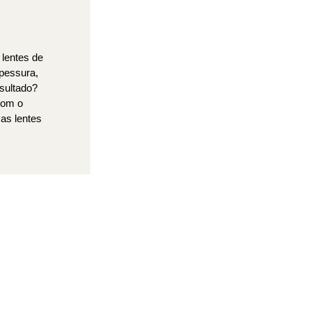
 lentes de
pessura,
sultado?
com o
sas lentes