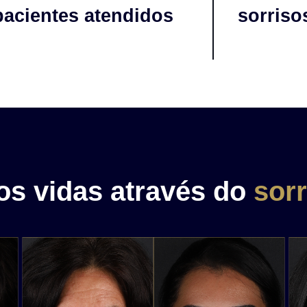
pacientes atendidos
sorriso
s vidas através do
sorr