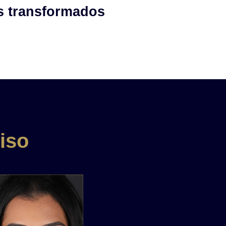
s transformados
iso