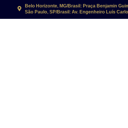
Belo Horizonte, MG/Brasil: Praça Benjamin Gui
São Paulo, SP/Brasil: Av. Engenheiro Luís Carlos