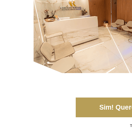
Sim! Quero
T