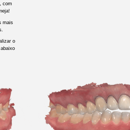
s, com
meja!
s mais
s.
lizar o
 abaixo