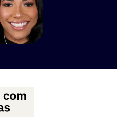
l com
as