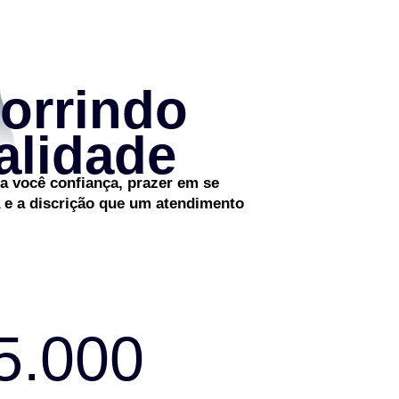
orrindo
alidade
r a você confiança, prazer em se
a e a discrição que um atendimento
5.000