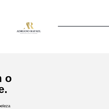
m o
e.
beleza