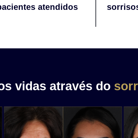
pacientes atendidos
sorriso
s vidas através do
sorr