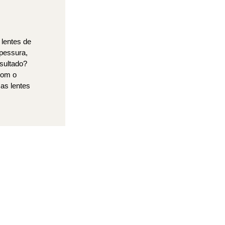
 lentes de
pessura,
sultado?
com o
sas lentes