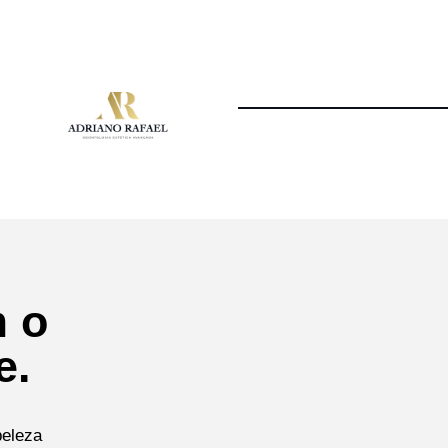
m o
e.
beleza