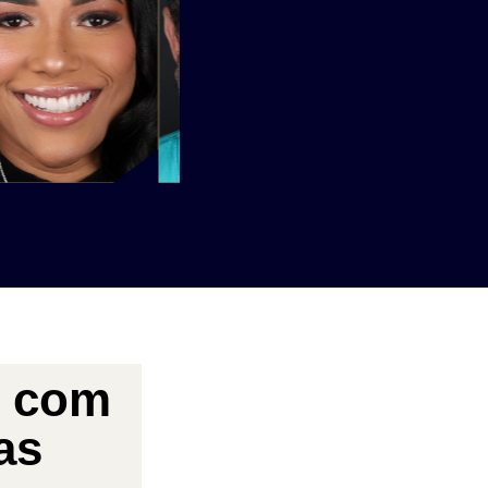
l com
as