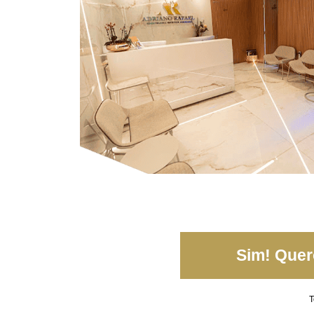
Sim! Quero
T