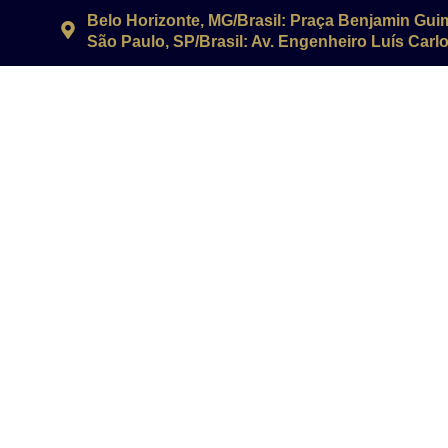
Belo Horizonte, MG/Brasil: Praça Benjamin Gui
São Paulo, SP/Brasil: Av. Engenheiro Luís Carlos