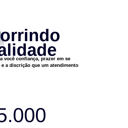
orrindo
alidade
r a você confiança, prazer em se
a e a discrição que um atendimento
5.000