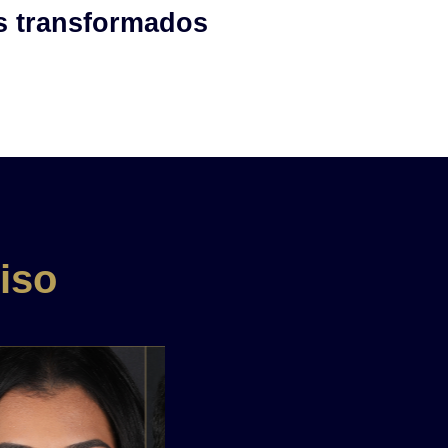
s transformados
iso