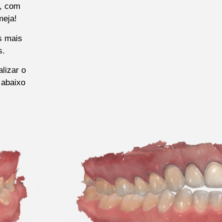
s, com
meja!
s mais
s.
lizar o
 abaixo