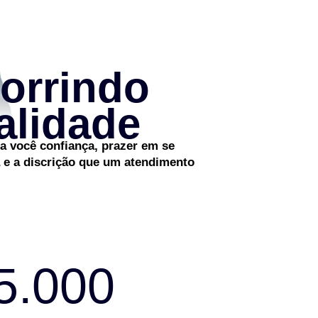
orrindo
alidade
r a você confiança, prazer em se
a e a discrição que um atendimento
5.000