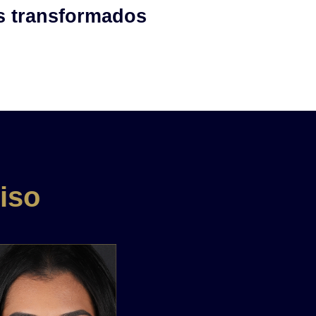
s transformados
iso