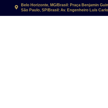
Belo Horizonte, MG/Brasil: Praça Benjamin Gui
São Paulo, SP/Brasil: Av. Engenheiro Luís Carlos