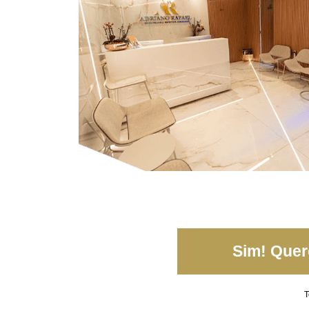
Sim! Quero
T