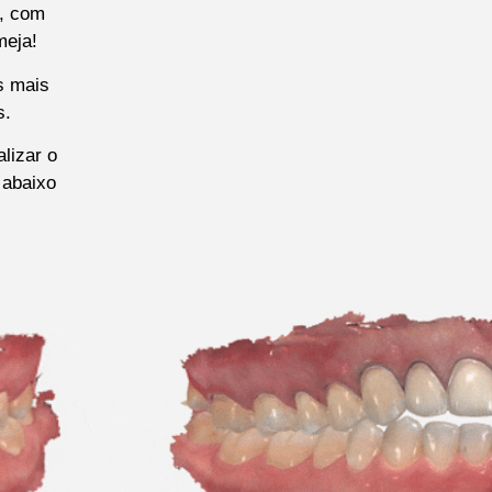
s, com
meja!
s mais
s.
lizar o
 abaixo