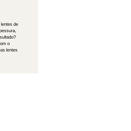
 lentes de
pessura,
sultado?
com o
sas lentes