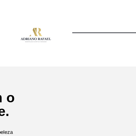
m o
e.
beleza