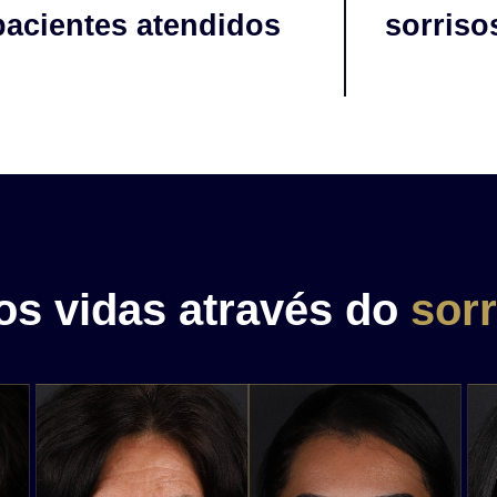
pacientes atendidos
sorriso
s vidas através do
sorr