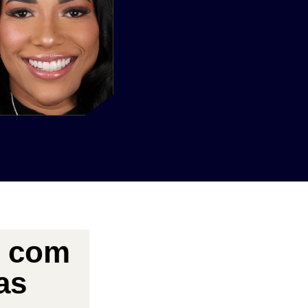
l com
as